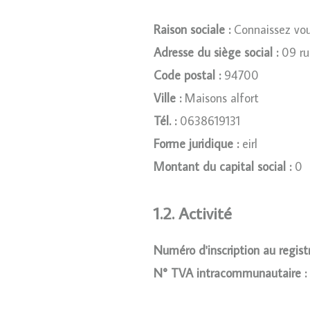
Raison sociale :
Connaissez vo
Adresse du siège social :
09 ru
Code postal :
94700
Ville :
Maisons alfort
Tél. :
0638619131
Forme juridique :
eirl
Montant du capital social :
0
1.2. Activité
Numéro d'inscription au regis
N° TVA intracommunautaire :